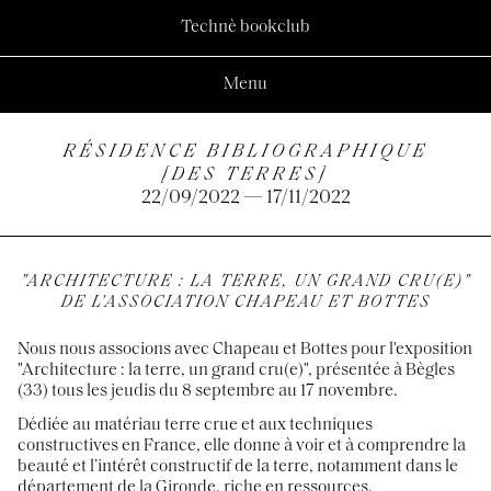
Technè bookclub
Menu
RÉSIDENCE BIBLIOGRAPHIQUE
[DES TERRES]
22/09/2022 — 17/11/2022
"
ARCHITECTURE : LA TERRE, UN GRAND CRU(E)"
DE L'ASSOCIATION CHAPEAU ET BOTTES
Nous nous associons avec Chapeau et Bottes pour l'exposition
"Architecture : la terre, un grand cru(e)", présentée à Bègles
(33) tous les jeudis du 8 septembre au 17 novembre.
Dédiée au matériau terre crue et aux techniques
constructives en France, elle donne à voir et à comprendre la
beauté et l’intérêt constructif de la terre, notamment dans le
département de la Gironde, riche en ressources.