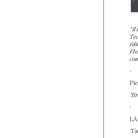
" I
Tec
édi
Flo
con
-
Pie
"Br
-
LA 
"Un