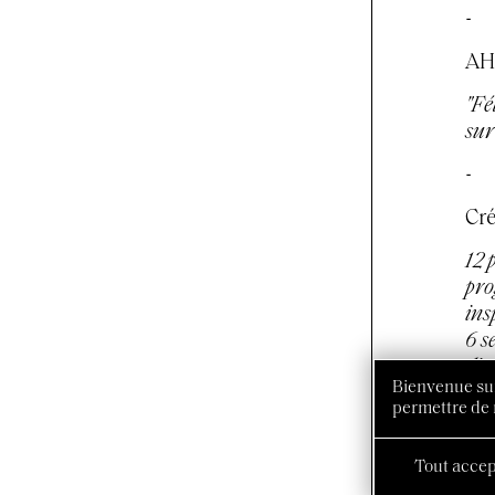
-
AH
"Fé
sur 
-
Cré
12 
pro
ins
6 s
d’a
Bienvenue sur
permettre de 
Tout accep