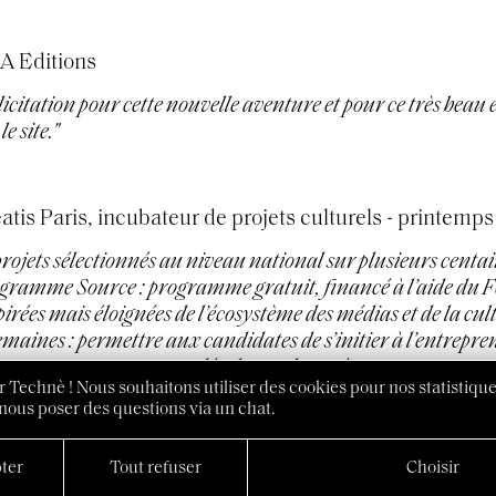
A Editions
licitation pour cette nouvelle aventure et pour ce très beau 
le site."
atis Paris, incubateur de projets culturels - printemps
projets sélectionnés au niveau national sur plusieurs centa
gramme Source : programme gratuit, financé à l’aide du 
pirées mais éloignées de l’écosystème des médias et de la cu
emaines : permettre aux candidates de s’initier à l’entrepren
utres entrepreneuses et développer leur réseau.
 Technè ! Nous souhaitons utiliser des cookies pour nos statistique
nous poser des questions via un chat.
ter
Tout refuser
Choisir