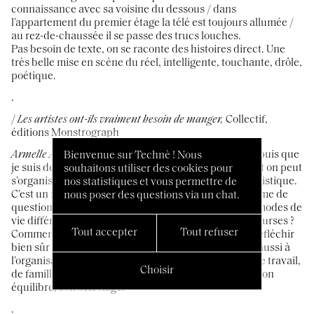
connaissance avec sa voisine du dessous / dans
l’appartement du premier étage la télé est toujours allumée /
au rez-de-chaussée il se passe des trucs louches.
Pas besoin de texte, on se raconte des histoires direct. Une
très belle mise en scène du réel, intelligente, touchante, drôle,
poétique.
.
/
Les artistes ont-ils vraiment besoin de manger,
Collectif,
éditions Monstrograph
Armelle Antier :
Je reviens régulièrement à ce livre depuis que
Bienvenue sur Technè ! Nous
je suis dessinatrice indépendante, pour voir comment on peut
souhaitons utiliser des cookies pour
s’organiser concrètement pour vivre de son travail artistique.
nos statistiques et vous permettre de
C’est un recueil d’une dizaine d’entretiens, sous la forme de
nous poser des questions via un chat.
questions posées à des artistes aux pratiques et aux modes de
vie différents. Qu’y a-t-il dans ton frigo ? Qui fait les courses ?
Tout accepter
Tout refuser
Comment et quand sont préparés les repas ? Ca fait réfléchir
bien sûr à l’alimentation, à la gestion des repas, mais aussi à
l’organisation de l’espace, de l’argent, et des temps : de travail,
Choisir
de famille, de loisir, de repos... Chacun son système, son
équilibre, son bricolage.
.