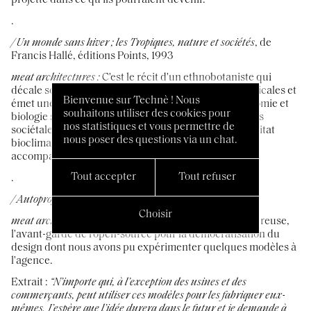
projette dans ce qu'ils pourraient devenir.
.
/
Un monde sans hiver ;
les Tropiques, nature et sociétés
, de
Francis Hallé, éditions Points, 1993
meat architectures
:
C'est le récit d'un ethnobotaniste qui
décale son regard autour et au-dessus des forêts tropicales et
Bienvenue sur Technè ! Nous
émet une étonnante hypothèse reliant climat, astronomie et
souhaitons utiliser des cookies pour
biologie sur les spécificités tropicales et ses évolutions
nos statistiques et vous permettre de
sociétales. Développant un projet expérimental d’habitat
nous poser des questions via un chat.
bioclimatique et résilient en Martinique, ce livre nous
accompagne à chaque traversée de l'atlantique.
Tout accepter
Tout refuser
.
/
Autoprogettazione ?
, de Enzo Mari,
Corraini edizioni
Choisir
meat architectures
:
Une démarche éminemment généreuse,
l'avant-garde de l'open-source pour la démocratisation du
design dont nous avons pu expérimenter quelques modèles à
l'agence.
Extrait :
“N’importe qui, à l’exception des usines et des
commerçants, peut utiliser ces modèles pour les fabriquer eux-
mêmes. J’espère que l’idée durera dans le futur et je demande à