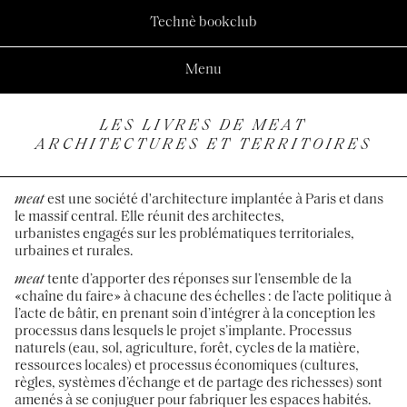
Technè bookclub
Menu
LES LIVRES DE MEAT
ARCHITECTURES ET TERRITOIRES
meat
est une société d'architecture implantée à Paris et dans
le massif central. Elle réunit des architectes,
urbanistes engagés sur les problématiques territoriales,
urbaines et rurales.
meat
tente d’apporter des réponses sur l’ensemble de la
«chaîne du faire» à chacune des échelles : de l’acte politique à
l’acte de bâtir, en prenant soin d’intégrer à la conception les
processus dans lesquels le projet s’implante. Processus
naturels (eau, sol, agriculture, forêt, cycles de la matière,
ressources locales) et processus économiques (cultures,
règles, systèmes d’échange et de partage des richesses) sont
amenés à se conjuguer pour fabriquer les espaces habités.