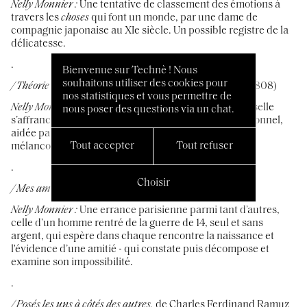
Nelly Monnier :
Une tentative de classement des émotions à
travers les
choses
qui font un monde, par une dame de
compagnie japonaise au XIe siècle. Un possible registre de la
délicatesse.
.
Bienvenue sur Technè ! Nous
souhaitons utiliser des cookies pour
/ Théorie des quatre mouvements,
de Charles Fourier (1808)
nos statistiques et vous permettre de
Nelly Monnier :
Une nouvelle harmonie sociale universelle
nous poser des questions via un chat.
s’affranchissant du cadre familial et de l’étau professionnel,
aidée par les astres. Un texte aussi réjouissant que
Tout accepter
Tout refuser
mélancolique, à l’extrême.
.
Choisir
/
Mes amis,
de Emmanuel Bove (1924)
Nelly Monnier :
Une errance parisienne parmi tant d’autres,
celle d’un homme rentré de la guerre de 14, seul et sans
argent, qui espère dans chaque rencontre la naissance et
l'évidence d’une amitié - qui constate puis décompose et
examine son impossibilité.
.
/ Posés les uns à côtés des autres,
de Charles Ferdinand Ramuz