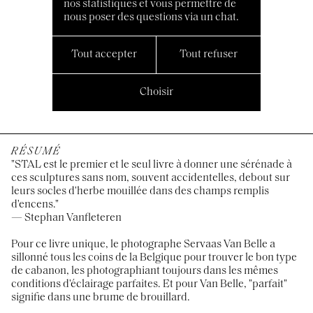
nos statistiques et vous permettre de
nous poser des questions via un chat.
Tout accepter
Tout refuser
03/2022, Hannibal,
En, nl
24x32cm, 192 pages,
Choisir
ISBN: 9789464366372
RÉSUMÉ
"STAL est le premier et le seul livre à donner une sérénade à
ces sculptures sans nom, souvent accidentelles, debout sur
leurs socles d'herbe mouillée dans des champs remplis
d'encens."
— Stephan Vanfleteren
Pour ce livre unique, le photographe Servaas Van Belle a
sillonné tous les coins de la Belgique pour trouver le bon type
de cabanon, les photographiant toujours dans les mêmes
conditions d'éclairage parfaites. Et pour Van Belle, "parfait"
signifie dans une brume de brouillard.