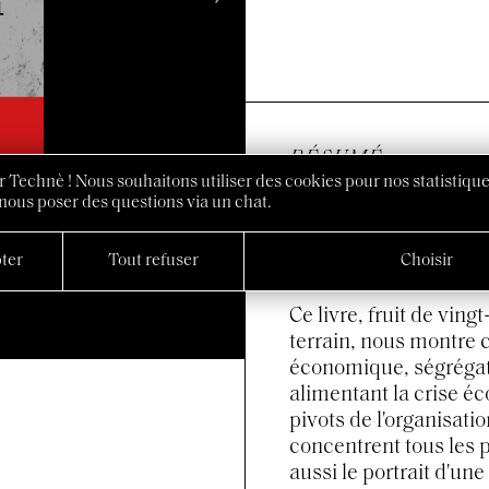
RÉSUMÉ
 Technè ! Nous souhaitons utiliser des cookies pour nos statistique
La métropolisation im
nous poser des questions via un chat.
l'accélération des flux
en véritables firmes 
ter
Tout refuser
Choisir
compétition urbaine p
Ce livre, fruit de vin
terrain, nous montre 
économique, ségrégati
alimentant la crise éc
pivots de l'organisati
concentrent tous les p
aussi le portrait d'un