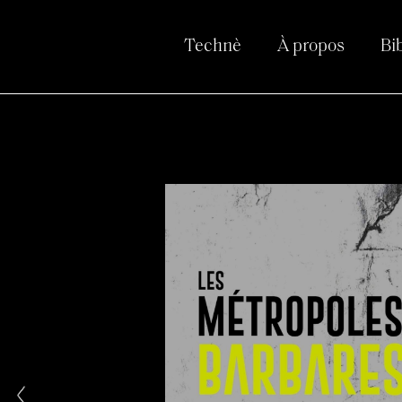
Technè
À propos
Bi