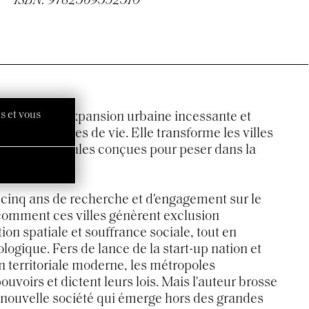
ISBN: 9782369352310
s et vous
plique une expansion urbaine incessante et
 et des rythmes de vie. Elle transforme les villes
entrepreneuriales conçues pour peser dans la
lanétaire.
gt-cinq ans de recherche et d'engagement sur le
comment ces villes génèrent exclusion
on spatiale et souffrance sociale, tout en
ologique. Fers de lance de la start-up nation et
on territoriale moderne, les métropoles
ouvoirs et dictent leurs lois. Mais l'auteur brosse
e nouvelle société qui émerge hors des grandes