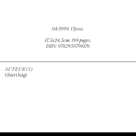
04/1999, Ulysse,
17,5x24,5cm, 199 pages,
ISBN: 9782950798176
AUTEUR(S)
Ghirri luigi