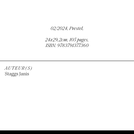
02/2024, Prestel,
24x29,2cm, 105 pages,
ISBN: 9783791377360
AUTEUR(S)
Staggs Janis