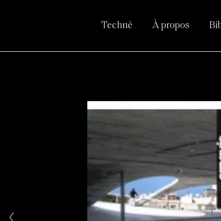
Technè
À propos
Bi