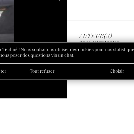
AUTEUR(S)
9788412532395
 Technè ! Nous souhaitons utiliser des cookies pour nos statistique
nous poser des questions via un chat.
ter
Tout refuser
Choisir