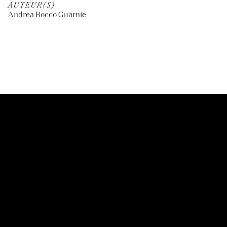
AUTEUR(S)
Andrea Bocco Guarnie
CUSTOMER SERVICES
Mentions légales
FOLLOW US
Inscription à la newsletter