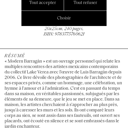
Tout accepter
Tout refuser
11/2025, Hatje Cantz,
Choisir
Anglais / Espagnol
20x25cm, 240 pages,
ISBN: 9783775760621
RÉSUMÉ
« Modern Barragán » est un ouvrage personnel qui relate les
multiples rencontres des artistes mexicains contemporains
du collectif Lake Verea avec l'œuvre de Luis Barragán depuis
2006. Ce livre dévoile des photographies de l'architecte et de
ses espaces privés, comme un hommage, une célébration, un
hymne à l'amour et à l'admiration. C'est en passant du temps
dans sa maison, en véritables passionnés, subjugués par les
éléments de sa demeure, que le jeu se met en place. Dans sa
maison, les artistes cherchaient à s'approcher au plus près,
jusqu'à caresser les murs et les sols. Ils ont comparé leurs
corps au sien, se sont assis dans ses fauteuils, ont ouvert ses
placards, ont écouté en silence et se sont embrassés dans le
jardin enchanteur.