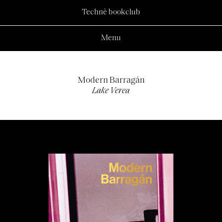
Technè bookclub
Menu
Modern Barragán
Lake Verea