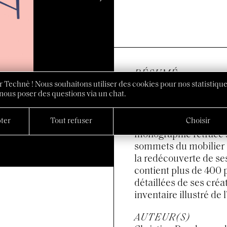
RÉSUMÉ
 Technè ! Nous souhaitons utiliser des cookies pour nos statistique
Architecte et designer
nous poser des questions via un chat.
l’une des figures maje
guerre. Son succès aux
ter
Tout refuser
Choisir
danoise et à promouvoi
monographie retrace 
sommets du mobilier d
la redécouverte de se
contient plus de 400 
détaillées de ses cré
inventaire illustré d
AUTEUR(S)