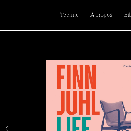
Technè
À propos
Bi