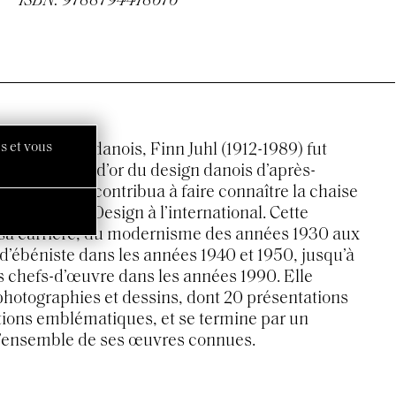
ISBN: 9788794418676
s et vous
 de mobilier danois, Finn Juhl (1912-1989) fut
ures de l’âge d’or du design danois d’après-
 États-Unis contribua à faire connaître la chaise
r le Danish Design à l’international. Cette
sa carrière, du modernisme des années 1930 aux
’ébéniste dans les années 1940 et 1950, jusqu’à
s chefs-d’œuvre dans les années 1990. Elle
photographies et dessins, dont 20 présentations
ations emblématiques, et se termine par un
e l’ensemble de ses œuvres connues.