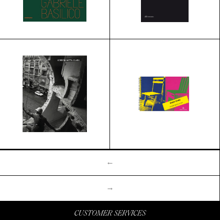
←
→
CUSTOMER SERVICES