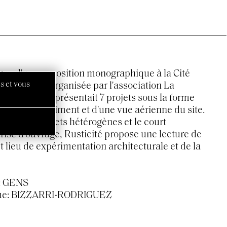
logue d'une exposition monographique à la Cité
s et vous
ier à Briey organisée par l'association La
L'exposition présentait 7 projets sous la forme
0ème du bâtiment et d'une vue aérienne du site.
de ces 7 projets hétérogènes et le court
rise d’ouvrage, Rusticité propose une lecture de
 lieu de expérimentation architecturale et de la
l: GENS
que: BIZZARRI-RODRIGUEZ