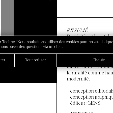
RÉSUMÉ
Rusticité est le cata
 Technè ! Nous souhaitons utiliser des cookies pour nos statistique
Radieuse de Le Corbus
nous poser des questions via un chat.
Première Rue en 2017. 
d'une maquette au 1/5
ter
Tout refuser
Choisir
Par le rapprochement 
interview de leur mait
la ruralité comme haut
modernité.
_ conception éditoria
_ conception graphi
_ éditeur: GENS