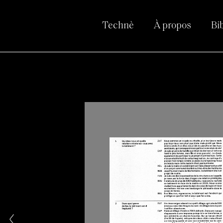
Technè
À propos
Bi