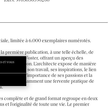
ISBN: 9783836596268
iale, limitée à 6.000 exemplaires numérotés.
la première publication, à une telle échelle, de
s de Norman Foster, offrant un aperçu des
s et vous
sus de création. L'architecte expose de manière
rsonnelle de son travail, ses inspirations, le lien
ure, ainsi que l'importance de ses passions et la
 dernières, notamment une fervente pratique de
l.
ès complète et de grand format regroupe en deux
s et l'originalité de toute une vie. Le premier