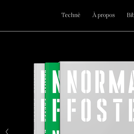
Technè
À propos
Bi